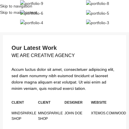
Skip to navigation
Skip to main content
Our Latest Work
WE ARE CREATIVE AGENCY
Accum luctus dolor sit amet, consectetuer adipiscing elit,
sed diam nonummy nibh euismod tincidunt ut laoreet
dolore magna aliquam erat volutpat. Ut wisi enim ad
minim veniam, quis nostrud exerci tation.
CLIENT
CLIENT
DESIGNER
WEBSITE
MINDSPARKLE
MINDSPARKLE
JOHN DOE
XTEMOS.COM/WOOD
SHOP
SHOP