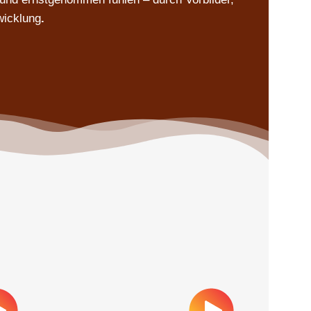
wicklung
.