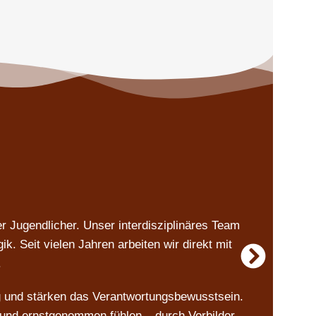
Wa
 Jugendlicher. Unser interdisziplinäres Team
J.I
. Seit vielen Jahren arbeiten wir direkt mit
.
ng und stärken das Verantwortungsbewusstsein.
Die
 und ernstgenommen fühlen – durch Vorbilder,