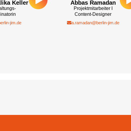
lika Keller
Abbas Ramadan
ltungs-
Projektmitarbeiter I
inatorin
Content-Designer
rlin-jim.de​
a.ramadan@berlin-jim.de​