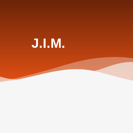
J.I.M.
Über JIM