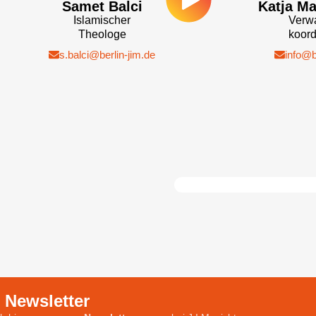
Samet Balci
Katja Ma
Islamischer
Verwa
Theologe
koord
s.balci@berlin-jim.de
info@be
. Newsletter