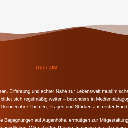
Über JIM
en, Erfahrung und echter Nähe zur Lebenswelt muslimischer
bildet sich regelmäßig weiter – besonders in Medienpädagogik
d kennen ihre Themen, Fragen und Stärken aus erster Hand
chte Begegnungen auf Augenhöhe, ermutigen zur Mitgestaltu
Jugendlichen. Wir schaffen Räume, in denen sie sich sicher