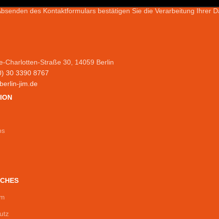
bsenden des Kontaktformulars bestätigen Sie die Verarbeitung Ihrer
e-Charlotten-Straße 30, 14059 Berlin
0) 30 3390 8767
erlin-jim.de
ION
ps
ICHES
um
utz