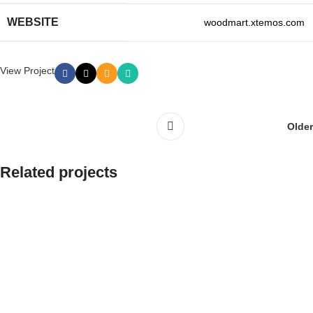
WEBSITE
woodmart.xtemos.com
View Project
Older
Related projects
Leo uteu ullamcorper
Kitchen