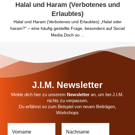
Halal und Haram (Verbotenes und
Erlaubtes)
Halal und Haram (Verbotenes und Erlaubtes) „Halal oder
haram?“ – eine häufig gestellte Frage, besonders auf Social
Media.Doch so ...
J.I.M. Newsletter
Melde dich hier zu unserem
Newsletter
an, um bei J.I.M.
nichts zu verpassen.
Du erfährst so zum Beispiel von neuen Beiträgen,
Workshops
V
V
o
o