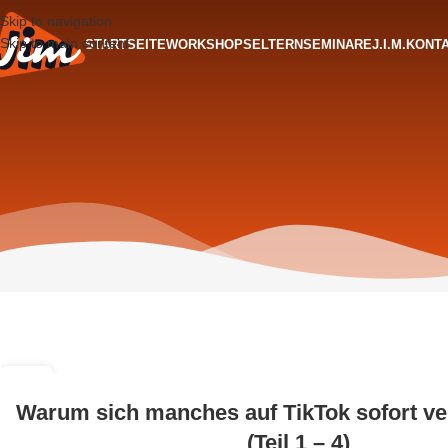
Skip to navigation
Skip to main content
STARTSEITE
WORKSHOPS
ELTERNSEMINARE
J.I.M.
KONT
27
SEP.
Warum sich manches auf TikTok sofort ver
(Teil 1 – 4)