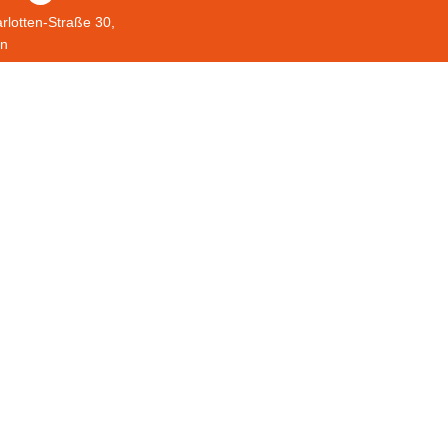
rlotten-Straße 30,
in
 3390 8767