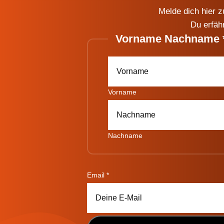
Melde dich hier 
Du erfäh
Vorname Nachname
Vorname
Nachname
Nachname
Email
*
Email
Vorname