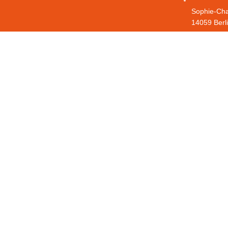
Sophie-Cha
14059 Berl
+49 (0) 30